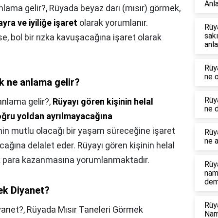
Anl
lama gelir?,
Rüyada beyaz darı (mısır) görmek,
ayra ve iyiliğe işaret
olarak yorumlanır.
Rüy
sak
, bol bir rızka kavuşacağına işaret olarak
anla
Rüy
ne o
k ne anlama gelir?
Rüy
nlama gelir?,
Rüyayı gören kişinin helal
ne 
oğru yoldan ayrılmayacağına
nin mutlu olacağı bir yaşam süreceğine işaret
Rüy
ne a
cağına delalet eder. Rüyayı gören kişinin helal
k para kazanmasına yorumlanmaktadır.
Rüy
nam
dem
k Diyanet?
Rüy
yanet?,
Rüyada Mısır Taneleri Görmek
Nam