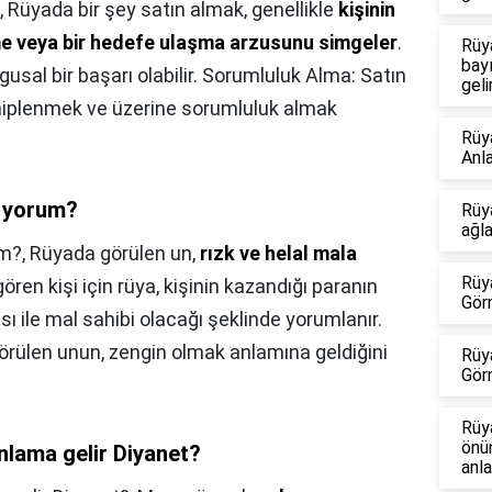
,
Rüyada bir şey satın almak, genellikle
kişinin
me veya bir hedefe ulaşma arzusunu simgeler
.
Rüy
bay
gusal bir başarı olabilir. Sorumluluk Alma: Satın
geli
hiplenmek ve üzerine sorumluluk almak
Rüy
Anl
 yorum?
Rüy
ağl
um?,
Rüyada görülen un,
rızk ve helal mala
Rüy
ören kişi için rüya, kişinin kazandığı paranın
Gör
ı ile mal sahibi olacağı şeklinde yorumlanır.
 görülen unun, zengin olmak anlamına geldiğini
Rüy
Gör
Rüy
önü
lama gelir Diyanet?
anla