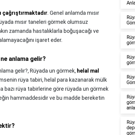
Anl
ğı çağrıştırmaktadır
. Genel anlamda mısır
Rüy
 rüyada mısır taneleri görmek olumsuz
Gör
yakın zamanda hastalıklarla boğuşacağı ve
Rüy
 alamayacağını işaret eder.
gör
Rüy
 ne anlama gelir?
gör
nlama gelir?,
Rüyada un görmek,
helal mal
Rüy
msenin rüya tabiri, helal para kazanarak mülk
Gör
a bazı rüya tabirlerine göre rüyada un görmek
Rüy
kmeğin hammaddesidir ve bu madde bereketin
gör
anla
Rüy
ktir?
dep
gör