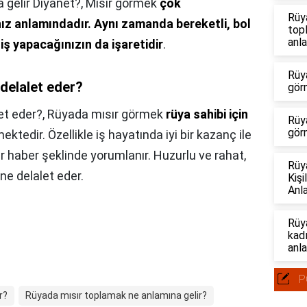
gelir Diyanet?,
Mısır görmek
çok
Rüy
ız anlamındadır.
Aynı zamanda bereketli, bol
top
anla
 iş yapacağınızın da işaretidir
.
Rüya
delalet eder?
gör
et eder?,
Rüyada mısır görmek
rüya sahibi için
Rüya
gör
tedir. Özellikle iş hayatında iyi bir kazanç ile
 haber şeklinde yorumlanır. Huzurlu ve rahat,
Rüy
ne delalet eder.
Kiş
Anl
Rüy
kad
anla
P
r?
Rüyada mısır toplamak ne anlamına gelir?