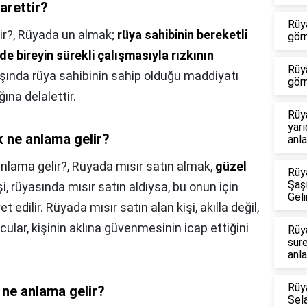
arettir?
Rüy
ir?,
Rüyada un almak;
rüya sahibinin bereketli
gör
e bireyin sürekli çalışmasıyla rızkının
Rüy
ışında rüya sahibinin sahip olduğu maddiyatı
gör
ına delalettir.
Rüy
yar
 ne anlama gelir?
anla
nlama gelir?,
Rüyada mısır satın almak,
güzel
Rüy
Şaş
işi, rüyasında mısır satın aldıysa, bu onun için
Geli
 edilir. Rüyada mısır satın alan kişi, akılla değil,
lar, kişinin aklına güvenmesinin icap ettiğini
Rüy
sur
anla
Rüy
ne anlama gelir?
Sel