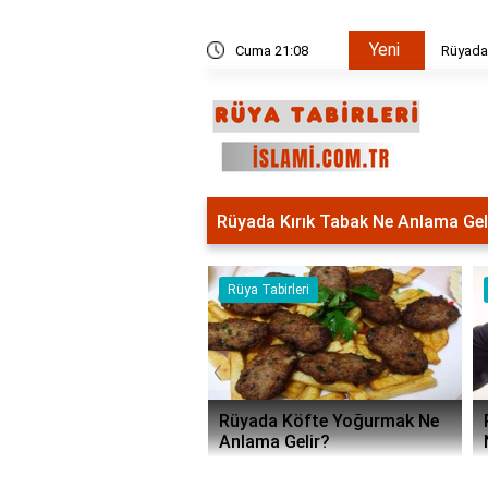
Yeni
Mutfakta Yemek Yapmak Ne Anlama Gelir?
Cuma 21:08
Rüyada Kırık Tabak Ne Anlama Gel
Rüya Tabirleri
Rüya Tabirleri
‹
Rüyada Köfte Yoğurmak Ne
Rüyada Komşuyla Tartışma
Anlama Gelir?
Ne Anlama Gelir?