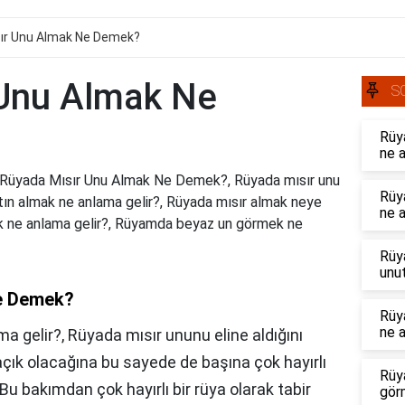
ır Unu Almak Ne Demek?
 Unu Almak Ne
S
Rüy
ne 
Rüyada Mısır Unu Almak Ne Demek?, Rüyada mısır unu
Rüy
tın almak ne anlama gelir?, Rüyada mısır almak neye
ne a
ek ne anlama gelir?, Rüyamda beyaz un görmek ne
Rüy
unu
e Demek?
Rüy
ne a
 gelir?, Rüyada mısır ununu eline aldığını
 açık olacağına bu sayede de başına çok hayırlı
Rüy
Bu bakımdan çok hayırlı bir rüya olarak tabir
gör