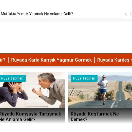
‹
Rüyada namaz kılarken görmek ne anlama?
ir?
Rüyada Karla Karışık Yağmur Görmek
Rüyada Kardeşin
Rüya Tabirleri
Rüya Tabirleri
k
Rüyada Koşturmak Ne
Rüyada Köpek Havlama
Demek?
Görmek Ne Anlama Gel