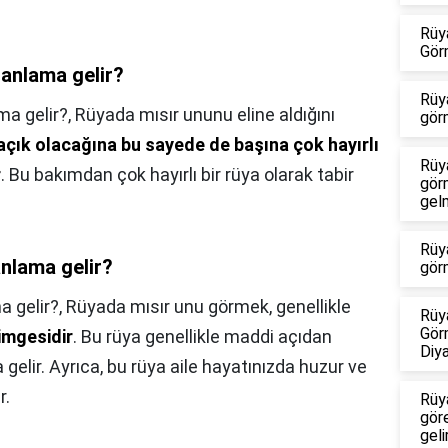
Rüy
Gör
anlama gelir?
Rüy
ma gelir?,
Rüyada mısır ununu eline aldığını
gör
n açık olacağına bu sayede de başına çok hayırlı
Rüy
r
. Bu bakımdan çok hayırlı bir rüya olarak tabir
gör
gel
Rüy
nlama gelir?
gör
 gelir?,
Rüyada mısır unu görmek, genellikle
Rüy
Gör
simgesidir
. Bu rüya genellikle maddi açıdan
Diy
 gelir. Ayrıca, bu rüya aile hayatınızda huzur ve
r.
Rüy
göre
geli