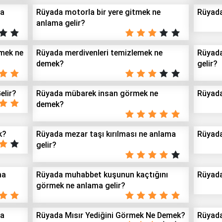
ma
Rüyada motorla bir yere gitmek ne
Rüyada
anlama gelir?
emek ne
Rüyada merdivenleri temizlemek ne
Rüyad
demek?
gelir?
elir?
Rüyada mübarek insan görmek ne
Rüyada
demek?
k?
Rüyada mezar taşı kırılması ne anlama
Rüyada
gelir?
ma
Rüyada muhabbet kuşunun kaçtığını
Rüyada
görmek ne anlama gelir?
na
Rüyada Mısır Yediğini Görmek Ne Demek?
Rüyada