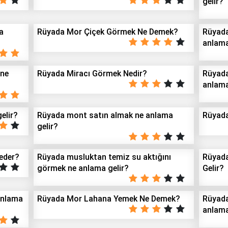
gelir?
a
Rüyada Mor Çiçek Görmek Ne Demek?
Rüyada
anlam
 ne
Rüyada Miracı Görmek Nedir?
Rüyad
anlama
elir?
Rüyada mont satın almak ne anlama
Rüyad
gelir?
eder?
Rüyada musluktan temiz su aktığını
Rüyad
görmek ne anlama gelir?
Gelir?
Anlama
Rüyada Mor Lahana Yemek Ne Demek?
Rüyada
anlama