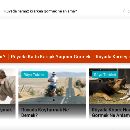
‹
 namaz kılarken görmek ne anlama?
ir?
Rüyada Karla Karışık Yağmur Görmek
Rüyada Kardeşin
Rüya Tabirleri
Rüya Tabirleri
Rüyada Koşturmak Ne
Rüyada Köpek Havlaması
Demek?
Görmek Ne Anlama Gelir?