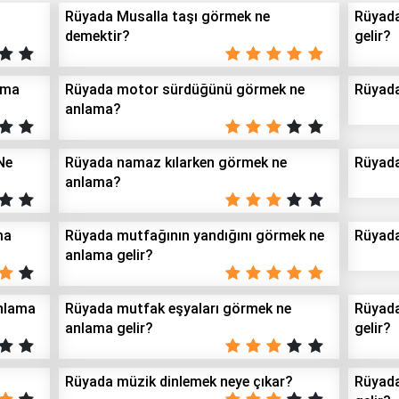
Rüyada Musalla taşı görmek ne
Rüyada
demektir?
gelir?
ama
Rüyada motor sürdüğünü görmek ne
Rüyada
anlama?
Ne
Rüyada namaz kılarken görmek ne
Rüyada
anlama?
ma
Rüyada mutfağının yandığını görmek ne
Rüyada
anlama gelir?
nlama
Rüyada mutfak eşyaları görmek ne
Rüyada
anlama gelir?
gelir?
Rüyada müzik dinlemek neye çıkar?
Rüyada