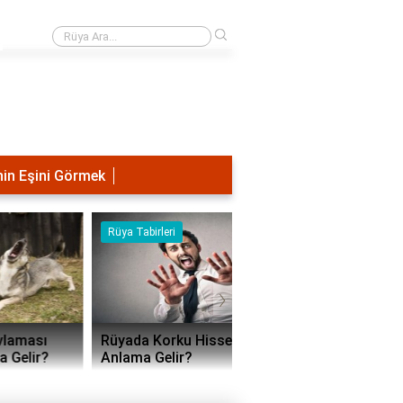
›
Rüyada mezarlığa gitmek ne anlama?
in Eşini Görmek
Rüya Tabirleri
Rüya Tabirleri
›
Rüyada Korku Hissetmek Ne
Rüyada Köpek Sürüsün
Anlama Gelir?
Saldırısına Uğramak N
Demek?