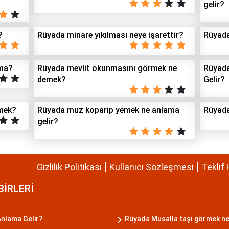
gelir?
?
Rüyada minare yıkılması neye işarettir?
Rüyada
ama?
Rüyada mevlit okunmasını görmek ne
Rüyada
demek?
Gelir?
mek?
Rüyada muz koparıp yemek ne anlama
Rüyada
gelir?
Gizlilik Politikası
Kullanıcı Sözleşmesi
Teklif 
BİRLERİ
nlama Gelir?
Rüyada Musalla taşı görmek n