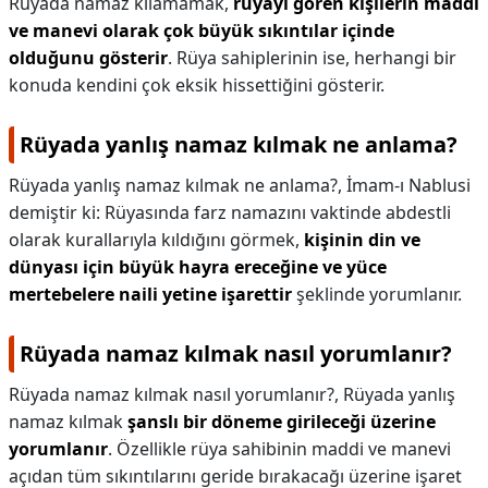
Rüyada namaz kılamamak,
rüyayı gören kişilerin maddi
ve manevi olarak çok büyük sıkıntılar içinde
olduğunu gösterir
. Rüya sahiplerinin ise, herhangi bir
konuda kendini çok eksik hissettiğini gösterir.
Rüyada yanlış namaz kılmak ne anlama?
Rüyada yanlış namaz kılmak ne anlama?,
İmam-ı Nablusi
demiştir ki: Rüyasında farz namazını vaktinde abdestli
olarak kurallarıyla kıldığını görmek,
kişinin din ve
dünyası için büyük hayra ereceğine ve yüce
mertebelere naili yetine işarettir
şeklinde yorumlanır.
Rüyada namaz kılmak nasıl yorumlanır?
Rüyada namaz kılmak nasıl yorumlanır?,
Rüyada yanlış
namaz kılmak
şanslı bir döneme girileceği üzerine
yorumlanır
. Özellikle rüya sahibinin maddi ve manevi
açıdan tüm sıkıntılarını geride bırakacağı üzerine işaret